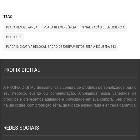
TAGS:
PLACA DE SEGURANÇA
PLACA DE EMERGÊNCIA
SINALIZAÇÃO DE EMERGÊNCIA
PLACA E-13
PLACA INDICATIVA DE LOCALIZAÇÃO DE EQUIPAMENTOS - SETA À ESQUERDA E-13
PROFIX DIGITAL
A PROFIX DIGITAL descomplica a compra de produtos personalizados para o
seu negócio, evento ou comemoração. Ampliamos nossa variedade de
produtos e oferecemos agilidade e praticidade em sua compra. Seu produto
há um clique, com produção séria, qualidade assegurada e entrega garantida!
REDES SOCIAIS