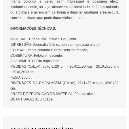
(frente colorida e verso sem impressão) e possuem efeito
fotoluminescente, ou seja, absorvem luminosidade de fontes naturais
ou artificiais e as emitem de forma a iluminar qualquer área escura
com intensidade que pode durar várias horas.
INFORMAÇÕES TÉCNICAS:
MATERIAL: Chapa PVC branco 1 ou 2mm.
IMPRESSÃO: Serigrafia (silk-screen
ou impressão a tela).
COR: 4x0 (frente colorida e verso sem impressão).
COBERTURA: Fotoluminescente.
ACABAMENTO: Fita dupla face.
MEDIDAS (CxLxA): 20x0,1x20 cm - 30x0,1x30 cm - 20x0,2x20 cm
- 30x0,2x30 cm.
PESO: 250 g.
DIMENSÕES DA EMBALAGEM (CxLxA): 22x1x22 cm ou 32x1x32
cm.
PRAZO DE PRODUÇÃO DO MATERIAL: 02 dias úteis.
QUANTIDADE: 01 unidade.