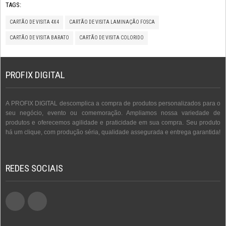
TAGS:
CARTÃO DE VISITA 4X4
CARTÃO DE VISITA LAMINAÇÃO FOSCA
CARTÃO DE VISITA BARATO
CARTÃO DE VISITA COLORIDO
PROFIX DIGITAL
A PROFIX DIGITAL descomplica a compra de produtos personalizados para o
seu negócio, evento ou comemoração. Ampliamos nossa variedade de
produtos e oferecemos agilidade e praticidade em sua compra. Seu produto
há um clique, com produção séria, qualidade assegurada e entrega garantida!
REDES SOCIAIS