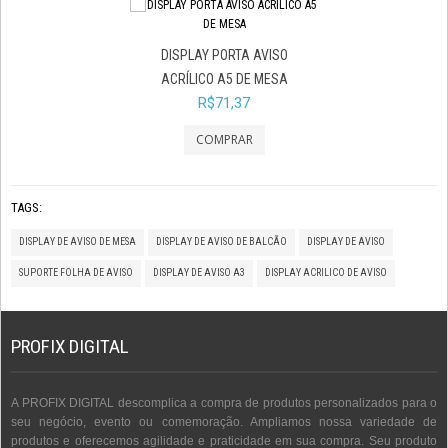
DISPLAY PORTA AVISO
DISPLAY PORTA 
ACRÍLICO A5 DE MESA
ACRYLFLEX A
R$71,37
R$32,37
TAGS:
DISPLAY DE AVISO DE MESA
DISPLAY DE AVISO DE BALCÃO
DISPLAY DE AVISO
SUPORTE FOLHA DE AVISO
DISPLAY DE AVISO A3
DISPLAY ACRILICO DE AVISO
PROFIX DIGITAL
A PROFIX DIGITAL descomplica a compra de produtos personalizados para o
seu negócio, evento ou comemoração. Ampliamos nossa variedade de
produtos e oferecemos agilidade e praticidade em sua compra. Seu produto