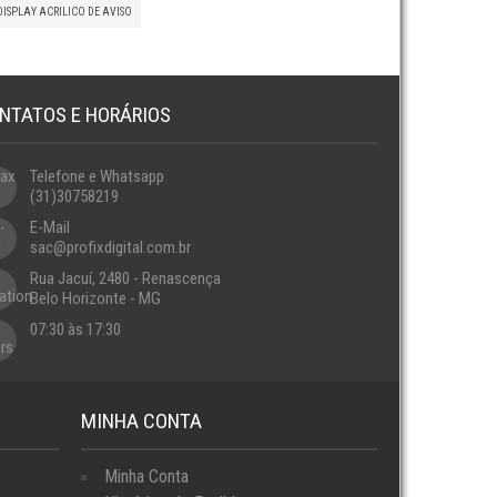
DISPLAY ACRILICO DE AVISO
NTATOS E HORÁRIOS
Telefone e Whatsapp
(31)30758219
E-Mail
sac@profixdigital.com.br
Rua Jacuí, 2480 - Renascença
Belo Horizonte - MG
07:30 às 17:30
MINHA CONTA
Minha Conta