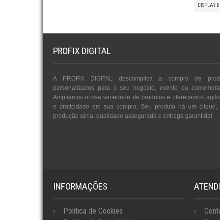
DISPLAY D
PROFIX DIGITAL
A PROFIX DIGITAL descomplica a compra de prod
personalizados para o seu negócio, evento ou comemora
Ampliamos nossa variedade de produtos e oferecemos agili
e praticidade em sua compra. Seu produto há um clique,
produção séria, qualidade assegurada e entrega garantida!
INFORMAÇÕES
ATEND
Politica de Cookies
Cont