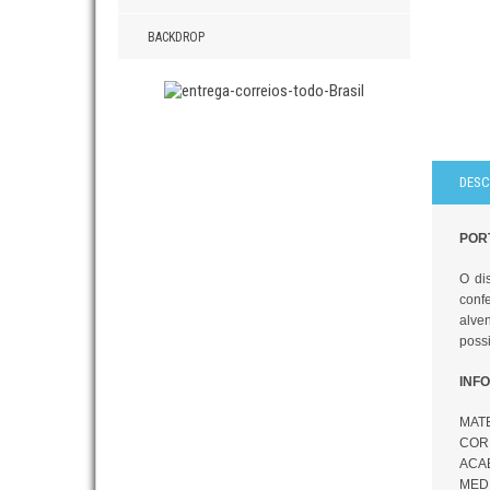
BACKDROP
DESC
PORT
O di
confe
alve
poss
INF
MATE
COR:
ACAB
MEDI