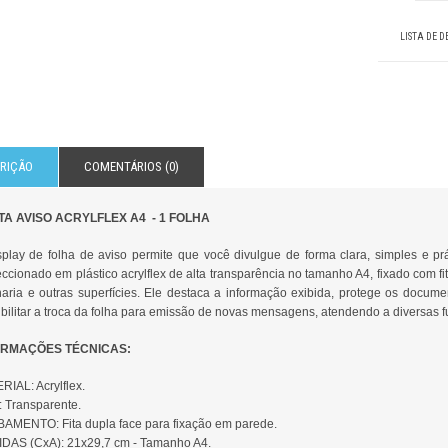
LISTA DE D
RIÇÃO
COMENTÁRIOS (0)
A AVISO ACRYLFLEX A4 - 1 FOLHA
splay de folha de aviso permite que você divulgue de forma clara, simples e pr
ccionado em plástico acrylflex de alta transparência no tamanho A4, fixado com fit
naria e outras superfícies. Ele destaca a informação exibida, protege os docume
ibilitar a troca da folha para emissão de novas mensagens, atendendo a diversas
ORMAÇÕES TÉCNICAS:
RIAL: Acrylflex.
 Transparente.
AMENTO: Fita dupla face para fixação em parede.
DAS (CxA): 21x29,7 cm - Tamanho A4.