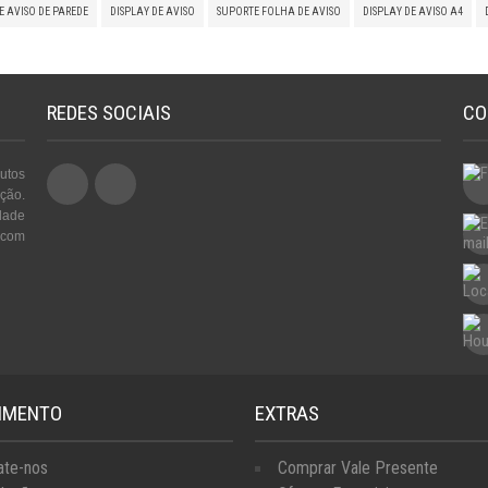
E AVISO DE PAREDE
DISPLAY DE AVISO
SUPORTE FOLHA DE AVISO
DISPLAY DE AVISO A4
REDES SOCIAIS
CO
utos
ção.
dade
 com
IMENTO
EXTRAS
ate-nos
Comprar Vale Presente