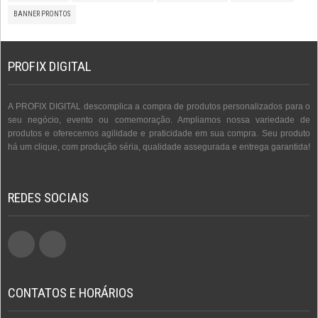
BANNER PRONTOS
PROFIX DIGITAL
A PROFIX DIGITAL descomplica a compra de produtos personalizados para o
seu negócio, evento ou comemoração. Ampliamos nossa variedade de
produtos e oferecemos agilidade e praticidade em sua compra. Seu produto
há um clique, com produção séria, qualidade assegurada e entrega garantida!
REDES SOCIAIS
CONTATOS E HORÁRIOS