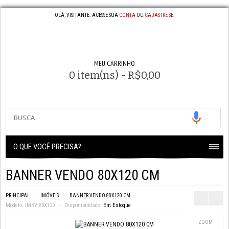
OLÁ, VISITANTE. ACESSE SUA
CONTA
OU
CADASTRE-SE
.
MEU CARRINHO
0 item(ns) - R$0,00
O QUE VOCÊ PRECISA?
BANNER VENDO 80X120 CM
PRINCIPAL
IMÓVEIS
BANNER VENDO 80X120 CM
Modelo:
IMBV 80X120
Disponibilidade:
Em Estoque
ZOOM