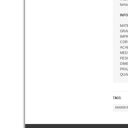
tama
INF
MATE
GRAM
IMPR
COR: 
ACAB
MEDI
PESO
DIME
PRAZ
QUAN
TAGS:
BANNER I