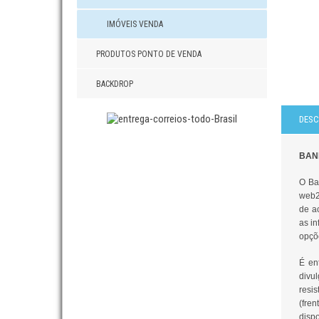
IMÓVEIS VENDA
PRODUTOS PONTO DE VENDA
BACKDROP
DESC
BAN
O Ba
web2p
de a
as i
opçõ
É en
divu
resi
(fre
disp