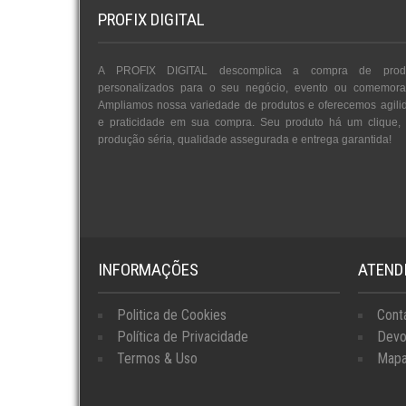
PROFIX DIGITAL
A PROFIX DIGITAL descomplica a compra de prod
personalizados para o seu negócio, evento ou comemora
Ampliamos nossa variedade de produtos e oferecemos agili
e praticidade em sua compra. Seu produto há um clique,
produção séria, qualidade assegurada e entrega garantida!
INFORMAÇÕES
ATEND
Politica de Cookies
Cont
Política de Privacidade
Devo
Termos & Uso
Mapa