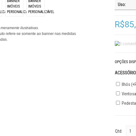
Uso:
R$85
meramente ilustrativas.
uto refere-se somente ao banner nas medidas
adas.
OPÇÕES DISP
ACESSÓRIO
Ilhós (+
Ventosa 
Pedestal
Qtd: