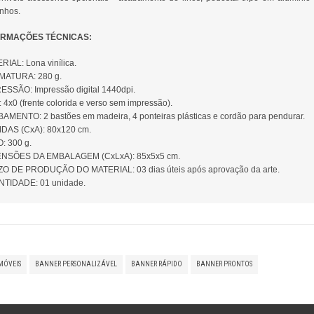
nhos.
ORMAÇÕES TÉCNICAS:
RIAL: Lona vinílica.
ATURA: 280 g.
ESSÃO: Impressão digital 1440dpi.
4x0 (frente colorida e verso sem impressão).
AMENTO: 2 bastões em madeira, 4 ponteiras plásticas e cordão para pendurar.
DAS (CxA): 80x120 cm.
: 300 g.
NSÕES DA EMBALAGEM (CxLxA): 85x5x5 cm.
O DE PRODUÇÃO DO MATERIAL: 03 dias úteis após aprovação da arte.
TIDADE: 01 unidade.
MÓVEIS
BANNER PERSONALIZÁVEL
BANNER RÁPIDO
BANNER PRONTOS