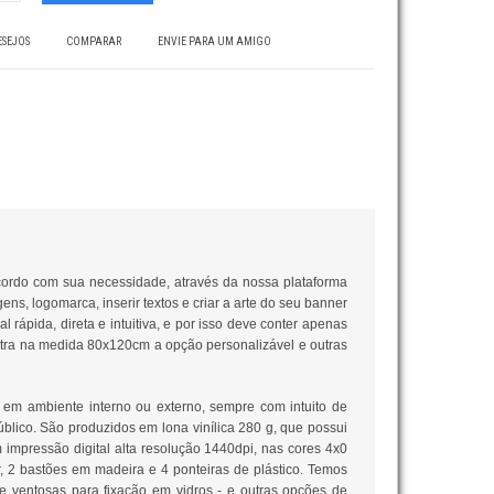
ESEJOS
COMPARAR
ENVIE PARA UM AMIGO
ordo com sua necessidade, através da nossa plataforma
ens, logomarca, inserir textos e criar a arte do seu banner
ápida, direta e intuitiva, e por isso deve conter apenas
ntra na medida 80x120cm a opção personalizável e outras
a em ambiente interno ou externo, sempre com intuito de
blico. São produzidos em lona vinílica 280 g, que possui
 impressão digital alta resolução 1440dpi, nas cores 4x0
, 2 bastões em madeira e 4 ponteiras de plástico. Temos
 e ventosas para fixação em vidros - e outras opções de