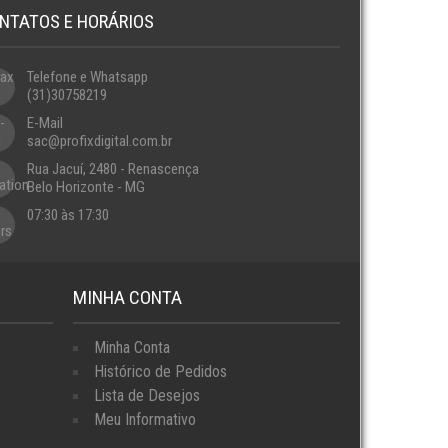
NTATOS E HORÁRIOS
Telefone e Whatsapp
(31)30758219
E-Mail
sac@profixdigital.com.br
Rua Jacuí, 2480 - Renascença
Belo Horizonte - MG
07:30 às 17:30
MINHA CONTA
Minha Conta
Histórico de Pedidos
Lista de Desejos
Meu Informativo