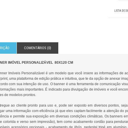
LISTA DE D
RIÇÃO
COMENTÁRIOS (0)
NER IMÓVEL PERSONALIZÁVEL 80X120 CM
nner Imóveis Personalizável é um modelo que você insere as informações de ac
rint, uma plataforma de edição prática e intuitiva, que te da opção de anexar imag
cordo com sua intenção de uso. O banner é uma ferramenta de comunicação visual r
nformações mais importantes. É indicado para divulgação de imóveis e você enco
es de modelos prontos.
tregue ao cliente pronto para uso e, pode ser exposto em diversos pontos, sej
lgar uma informação com eficiência já que eles captam facilmente a atenção do pú
stência e permite sua exposição em diversas condições climáticas. Os banners em
nte colorida e verso sem impressão), tem como acabamento cordão para pendurar
oníveis acessórios opcionais - acabamento de ilhós, pedestal tripé em alumínio