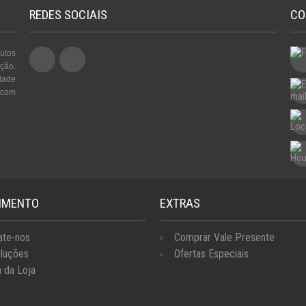
REDES SOCIAIS
CO
utos
ção.
dade
 com
IMENTO
EXTRAS
ate-nos
Comprar Vale Presente
luções
Ofertas Especiais
 da Loja