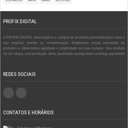
ILUSTRACION
AMOR
BRASIL
SKETCHING
PROFIX DIGITAL
A PROFIX DIGITAL descomplica a compra de produtos personalizados para o
seu negócio, evento ou comemoração. Ampliamos nossa variedade de
produtos e oferecemos agilidade e praticidade em sua compra. Seu produto
há um clique, com produção séria, qualidade assegurada e entrega garantida!
REDES SOCIAIS
CONTATOS E HORÁRIOS