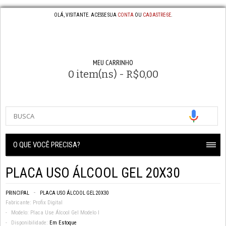
OLÁ, VISITANTE. ACESSE SUA
CONTA
OU
CADASTRE-SE
.
MEU CARRINHO
0 item(ns) - R$0,00
O QUE VOCÊ PRECISA?
PLACA USO ÁLCOOL GEL 20X30
PRINCIPAL
PLACA USO ÁLCOOL GEL 20X30
Fabricante:
Profix Digital
Modelo:
Placa Use Álcool Gel Modelo I
Disponibilidade:
Em Estoque