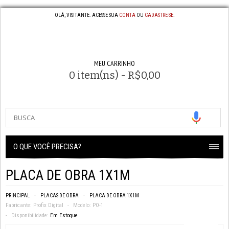
OLÁ, VISITANTE. ACESSE SUA
CONTA
OU
CADASTRE-SE
.
MEU CARRINHO
0 item(ns) - R$0,00
O QUE VOCÊ PRECISA?
PLACA DE OBRA 1X1M
PRINCIPAL
PLACAS DE OBRA
PLACA DE OBRA 1X1M
Fabricante:
Profix Digital
Modelo:
PO-1
Disponibilidade:
Em Estoque