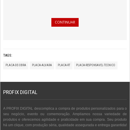
CONTINUAR
TAGS:
PLACA-DE-OBRA
PLACA-ALVARA
PLACA-RT
PLACA-RESPONSAVEL-TECNICO
PROFIX DIGITAL
A PROFIX DIGITAL descomplica a compra de produtos personalizados para o
seu negócio, evento ou comemoração. Ampliamos nossa variedade de
produtos e oferecemos agilidade e praticidade em sua compra. Seu produto
há um clique, com produção séria, qualidade assegurada e entrega garantida!