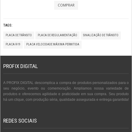
TAGS:
PLACA DE TRÂNSITO
PLACA DE REGULAMENTAÇÃO
SINALIZAÇÃO DE TRÂNSITO
PLACA R-19
PLACA VELOCIDADE MÁXIMA PERMITIDA
PROFIX DIGITAL
A PROFIX DIGITAL descomplica a compra de produtos personalizados para o
seu negócio, evento ou comemoração. Ampliamos nossa variedade de
produtos e oferecemos agilidade e praticidade em sua compra. Seu produto
há um clique, com produção séria, qualidade assegurada e entrega garantida!
REDES SOCIAIS