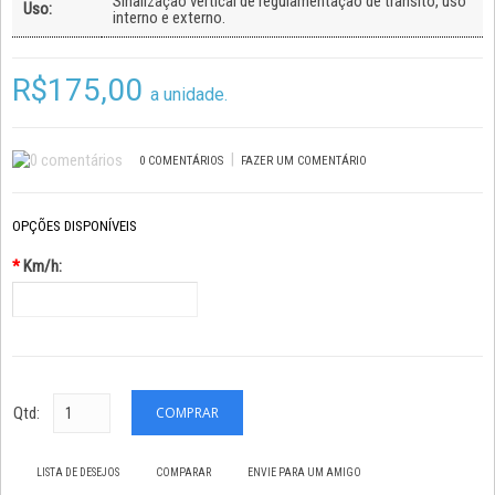
Sinalização vertical de regulamentação de trânsito, uso
Uso:
interno e externo.
R$175,00
a unidade.
|
0 COMENTÁRIOS
FAZER UM COMENTÁRIO
OPÇÕES DISPONÍVEIS
*
Km/h:
Qtd:
LISTA DE DESEJOS
COMPARAR
ENVIE PARA UM AMIGO