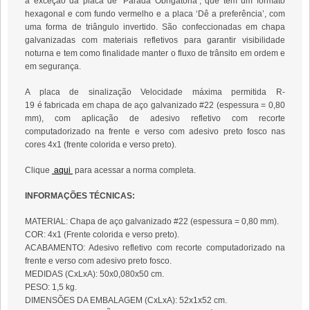
à exceção da placa de ‘Parada Obrigatória’, que tem um formato
hexagonal e com fundo vermelho e a placa ‘Dê a preferência’, com
uma forma de triângulo invertido. São confeccionadas em chapa
galvanizadas com materiais refletivos para garantir visibilidade
noturna e tem como finalidade manter o fluxo de trânsito em ordem e
em segurança.
A placa de sinalização Velocidade máxima permitida R-
19 é fabricada em chapa de aço galvanizado #22 (espessura = 0,80
mm), com aplicação de adesivo refletivo com recorte
computadorizado na frente e verso com adesivo preto fosco nas
cores 4x1 (frente colorida e verso preto).
Clique
aqui
para acessar a norma completa.
INFORMAÇÕES TÉCNICAS:
MATERIAL: Chapa de aço galvanizado #22 (espessura = 0,80 mm).
COR: 4x1 (Frente colorida e verso preto).
ACABAMENTO: Adesivo refletivo com recorte computadorizado na
frente e verso com adesivo preto fosco.
MEDIDAS (CxLxA): 50x0,080x50 cm.
PESO: 1,5 kg.
DIMENSÕES DA EMBALAGEM (CxLxA): 52x1x52 cm.