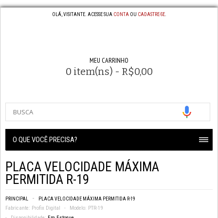
OLÁ, VISITANTE. ACESSE SUA
CONTA
OU
CADASTRE-SE
.
MEU CARRINHO
0 item(ns) - R$0,00
O QUE VOCÊ PRECISA?
PLACA VELOCIDADE MÁXIMA
PERMITIDA R-19
PRINCIPAL
PLACA VELOCIDADE MÁXIMA PERMITIDA R-19
Fabricante:
Profix Digital
Modelo:
PTR-19
Disponibilidade:
Em Estoque