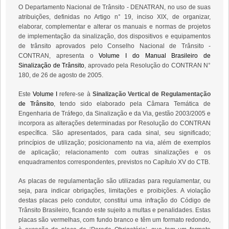
O Departamento Nacional de Trânsito - DENATRAN, no uso de suas
atribuições, definidas no Artigo n° 19, inciso XIX, de organizar,
elaborar, complementar e alterar os manuais e normas de projetos
de implementação da sinalização, dos dispositivos e equipamentos
de trânsito aprovados pelo Conselho Nacional de Trânsito -
CONTRAN, apresenta o
Volume I do Manual Brasileiro de
Sinalização de Trânsito
, aprovado pela Resolução do CONTRAN N°
180, de 26 de agosto de 2005.
Este
Volume I
refere-se à
Sinalização Vertical de Regulamentação
de Trânsito
, tendo sido elaborado pela Câmara Temática de
Engenharia de Tráfego, da Sinalização e da Via, gestão 2003/2005 e
incorpora as alterações determinadas por Resolução do CONTRAN
específica. São apresentados, para cada sinal, seu significado;
princípios de utilização; posicionamento na via, além de exemplos
de aplicação; relacionamento com outras sinalizações e os
enquadramentos correspondentes, previstos no Capítulo XV do CTB.
As placas de regulamentação são utilizadas para regulamentar, ou
seja, para indicar obrigações, limitações e proibições. A violação
destas placas pelo condutor, constitui uma infração do Código de
Trânsito Brasileiro, ficando este sujeito a multas e penalidades. Estas
placas são vermelhas, com fundo branco e têm um formato redondo,