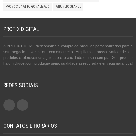
PROMOCIONAL PERSONALIZADO
ANÚNCIO GRANDE
PROFIX DIGITAL
A PROFIX DIGITAL descomplica a compra de produtos personalizados para o
seu negócio, evento ou comemoração. Ampliamos nossa variedade de
produtos e oferecemos agilidade e praticidade em sua compra. Seu produto
há um clique, com produção séria, qualidade assegurada e entrega garantida!
REDES SOCIAIS
CONTATOS E HORÁRIOS